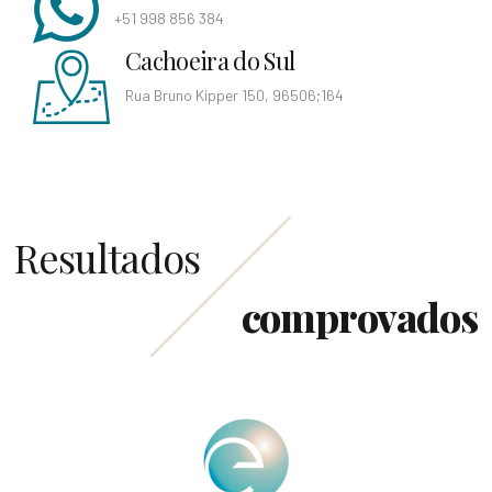
Whatsapp
+51 998 856 384
Cachoeira do Sul
Rua Bruno Kipper 150, 96506;164
Resultados
comprovados